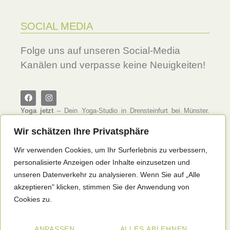
SOCIAL MEDIA
Folge uns auf unseren Social-Media
Kanälen und verpasse keine Neuigkeiten!
Yoga jetzt
– Dein Yoga-Studio in Drensteinfurt bei Münster.
Erlebe achtsames und authentisches Yoga in angenehmer
Wir schätzen Ihre Privatsphäre
Atmosphäre. Bei Yoga jetzt unter der Leitung von Ulla
Langheim findest du individuell abgestimmte Yoga-Angebote –
Wir verwenden Cookies, um Ihr Surferlebnis zu verbessern,
von Ashtanga Yoga und Hatha Yoga bis hin zu Yoga für den
Rücken und Yoga Personal Training in Einzel- oder
personalisierte Anzeigen oder Inhalte einzusetzen und
Kleingruppen. Ob du aus Münster, Wolbeck, Telgte, Ascheberg
unseren Datenverkehr zu analysieren. Wenn Sie auf „Alle
oder Drensteinfurt kommst – hier findest du den passenden
akzeptieren" klicken, stimmen Sie der Anwendung von
Einstieg in deine Yoga-Praxis.
Cookies zu.
ANPASSEN
ALLES ABLEHNEN